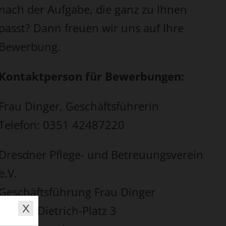
nach der Aufgabe, die ganz zu Ihnen
passt? Dann freuen wir uns auf Ihre
Bewerbung.
Kontaktperson für Bewerbungen:
Frau Dinger, Geschäftsführerin
Telefon: 0351 42487220
Dresdner Pflege- und Betreuungsverein
e.V.
Geschäftsführung Frau Dinger
Amalie-Dietrich-Platz 3