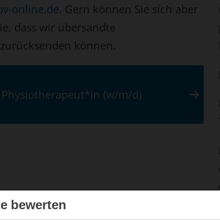
v-online.de
. Gern können Sie sich aber
ie, dass wir übersandte
e zurücksenden können.
Physiotherapeut*in (w/m/d)
te bewerten