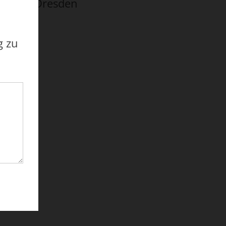
01169 Dresden
g zu