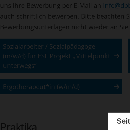
uns Ihre Bewerbung per E-Mail an
info@dpb
auch schriftlich bewerben. Bitte beachten S
Bewerbungsunterlagen nicht wieder an Si
Sozialarbeiter / Sozialpädagoge
(m/w/d) für ESF Projekt „Mittelpunkt
unterwegs“
Ergotherapeut*in (w/m/d)
Sei
Praktika