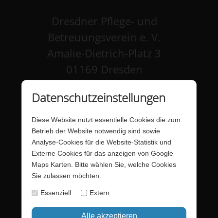
Dresdner Pflege- und
Betreuungsverein e. V.
Amalie-Dietrich-Platz 3
01169 Dresden
Kontakt
Datenschutzeinstellungen
Impressum
Diese Website nutzt essentielle Cookies die zum
Datenschutz
Betrieb der Website notwendig sind sowie
Analyse-Cookies für die Website-Statistik und
Barrierefreiheit
Externe Cookies für das anzeigen von Google
Maps Karten. Bitte wählen Sie, welche Cookies
Barriere melden
Sie zulassen möchten.
Förderung - Website
Essenziell
Extern
Startseite